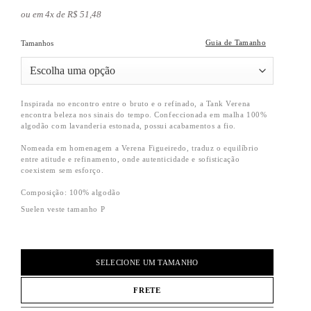
ou em 4x de R$ 51,48
Guia de Tamanho
Tamanhos
Inspirada no encontro entre o bruto e o refinado, a Tank Verena
encontra beleza nos sinais do tempo. Confeccionada em malha 100%
algodão com lavanderia estonada, possui acabamentos a fio.
Nomeada em homenagem a Verena Figueiredo, traduz o equilíbrio
entre atitude e refinamento, onde autenticidade e sofisticação
coexistem sem esforço.
Composição:
100% algodão
Suelen veste tamanho P
SELECIONE UM TAMANHO
FRETE