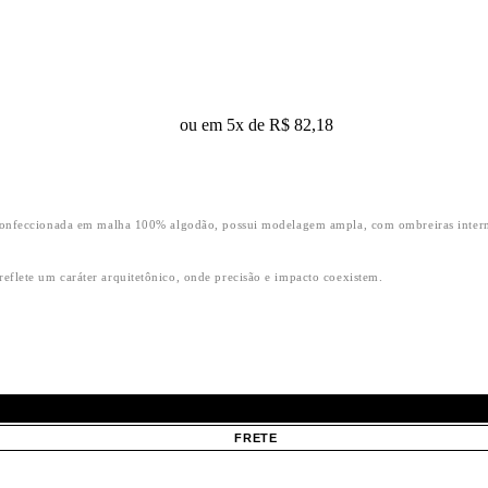
ou em 5x de R$ 82,18
 Confeccionada em malha 100% algodão, possui modelagem ampla, com ombreiras interna
flete um caráter arquitetônico, onde precisão e impacto coexistem.
SELECIONE UM TAMANHO
FRETE