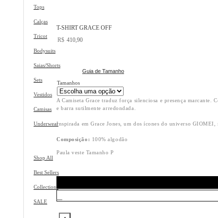
Tops
Calças
T-SHIRT GRACE OFF
Tricot
R$
410,90
Bodysuits
Saias/Shorts
Guia de Tamanho
Sets
Tamanhos
Vestidos
A Camiseta Grace traduz força silenciosa e presença marcante.
e barra sutilmente arredondada.
Camisas
Underwear
Inspirada em Grace Jones, um dos ícones do universo GIOMEI, re
Composição:
100% algodão
Paula veste Tamanho P
Shop All
Best Sellers
Collections
SALE