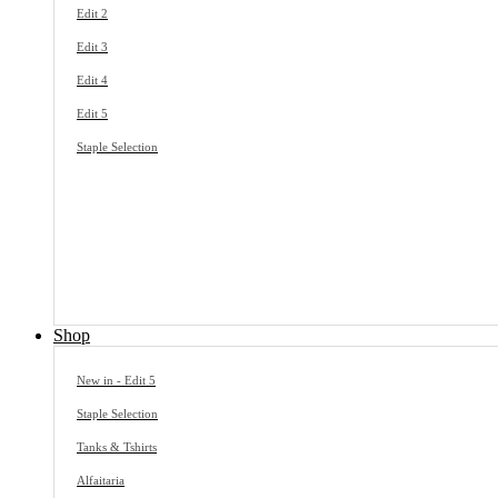
Edit 2
Edit 3
Edit 4
Edit 5
Staple Selection
Shop
New in - Edit 5
Staple Selection
Tanks & Tshirts
Alfaitaria