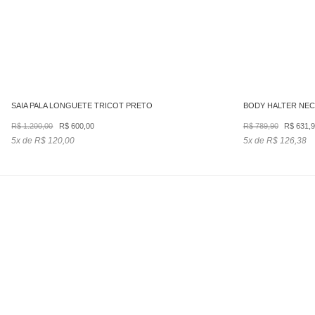
SAIA PALA LONGUETE TRICOT PRETO
BODY HALTER NEC
O
O
O
R$
1.200,00
R$
600,00
R$
789,90
R$
631,
preço
preço
preço
5x de R$ 120,00
5x de R$ 126,38
original
atual
origina
era:
é:
era:
R$ 1.200,00.
R$ 600,00.
R$ 789