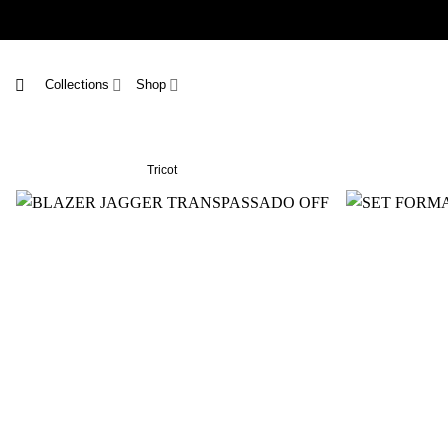
Skip
to
content
Collections
Shop
Tricot