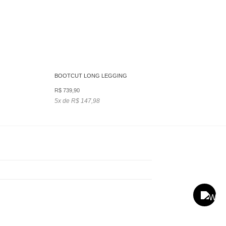
BOOTCUT LONG LEGGING
R$
739,90
5x de R$ 147,98