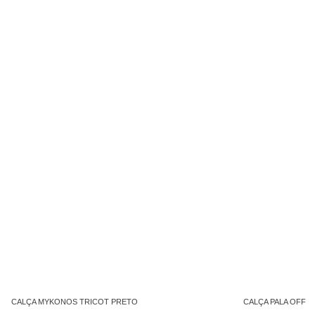
CALÇA MYKONOS TRICOT PRETO
CALÇA PALA OFF