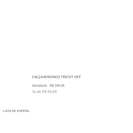
CALÇA MYKONOS TRICOT OFF
O
O
R$
699,90
R$
349,95
preço
preço
5x de R$ 69,99
original
atual
era:
é:
R$ 699,90.
R$ 349,95.
LISTA DE ESPERA