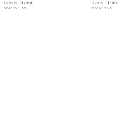
O
O
O
R$
699,90
R$
349,95
R$
998,90
R$
499,
preço
preço
preço
5x de R$ 69,99
5x de R$ 99,89
original
atual
origina
era:
é:
era:
R$ 699,90.
R$ 349,95.
R$ 998