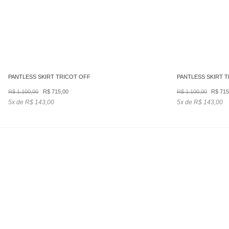
PANTLESS SKIRT TRICOT OFF
PANTLESS SKIRT 
O
O
O
R$
1.100,00
R$
715,00
R$
1.100,00
R$
715
preço
preço
preç
5x de R$ 143,00
5x de R$ 143,00
original
atual
origin
era:
é:
era:
R$ 1.100,00.
R$ 715,00.
R$ 1.