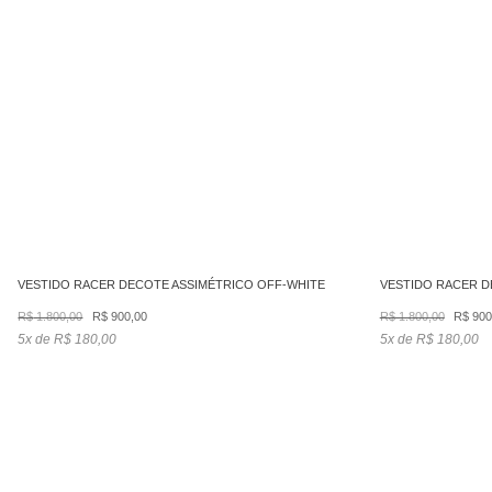
VESTIDO RACER DECOTE ASSIMÉTRICO OFF-WHITE
VESTIDO RACER D
O
O
O
R$
1.800,00
R$
900,00
R$
1.800,00
R$
900
preço
preço
preç
5x de R$ 180,00
5x de R$ 180,00
original
atual
origin
era:
é:
era:
R$ 1.800,00.
R$ 900,00.
R$ 1.