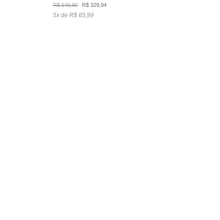
O
O
R$
549,90
R$
329,94
preço
preço
5x de R$ 65,99
original
atual
era:
é:
R$ 549,90.
R$ 329,94.