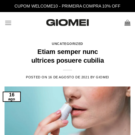
Skip
CUPOM WELCOME10 - PRIMEIRA COMPRA 10% OFF
to
content
UNCATEGORIZED
Etiam semper nunc
ultrices posuere cubilia
POSTED ON
16 DE AGOSTO DE 2021
BY
GIOMEI
16
ago