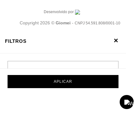
Desenvolvido por
Copyright 2026 ©
Giomei
-
CNPJ 54.591.808/0001-10
×
FILTROS
TAMANHO
APLICAR
PREÇO
ORDENAR