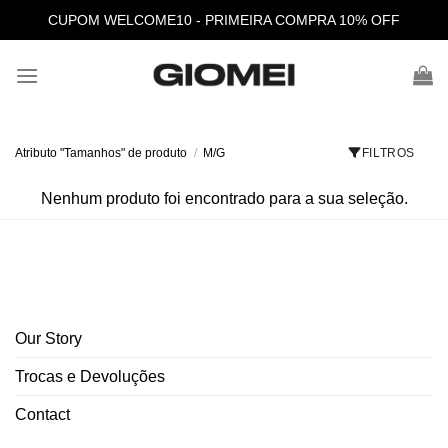
Skip
CUPOM WELCOME10 - PRIMEIRA COMPRA 10% OFF
to
content
Atributo "Tamanhos" de produto
/
M/G
FILTROS
Nenhum produto foi encontrado para a sua seleção.
Our Story
Trocas e Devoluções
Contact