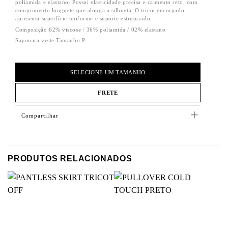
poliamida e elastano. Possui elasticidade precisa e caimento reto, com
comprimento longuete que alonga a silhueta. O tricot encorpado
apresenta superfície uniforme e suporte estruturado.
Composição:
62% viscose / 36% poliamida / 02% elastano
Sayonara veste Tamanho P
SELECIONE UM TAMANHO
FRETE
Compartilhar
PRODUTOS RELACIONADOS