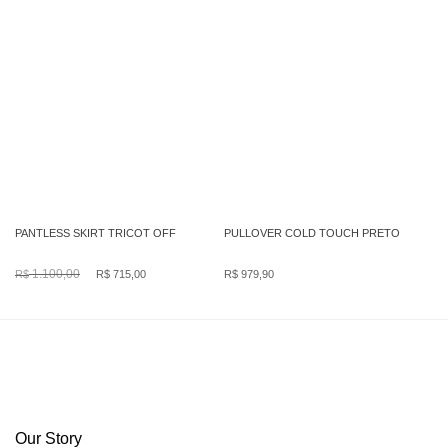
PANTLESS SKIRT TRICOT OFF
PULLOVER COLD TOUCH PRETO
O
O
1.100,00
R$
715,00
R$
979,90
R$
preço
preço
original
atual
era:
é:
R$ 1.100,00.
R$ 715,00.
Our Story