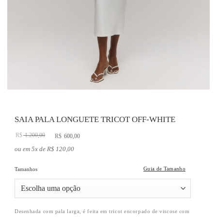
SAIA PALA LONGUETE TRICOT OFF-WHITE
O
O
R$
1.200,00
R$
600,00
preço
preço
ou em 5x de R$ 120,00
original
atual
era:
é:
Guia de Tamanho
Tamanhos
R$ 1.200,00.
R$ 600,00.
Desenhada com pala larga, é feita em tricot encorpado de viscose com