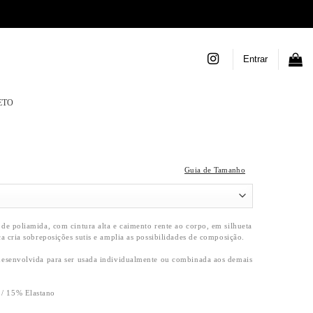
Entrar
ETO
Guia de Tamanho
 de poliamida, com cintura alta e caimento rente ao corpo, em silhueta
ça cria sobreposições sutis e amplia as possibilidades de composição.
 desenvolvida para ser usada individualmente ou combinada aos demais
/ 15% Elastano