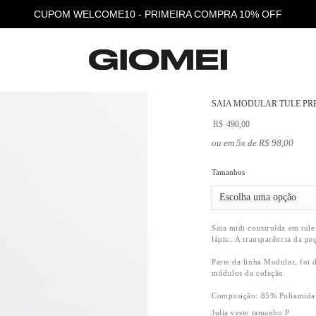
Frete grátis acima de R$ 700,00
SAIA MODULAR TULE PR
R$
490,00
ou em 5x de R$ 98,00
Tamanhos
Saia midi construída em tule
lápis.. A transparência da pe
Parte da linha Modular, foi
módulos da coleção.
Composição:
85% Poliamida 
Julia veste tamanho P