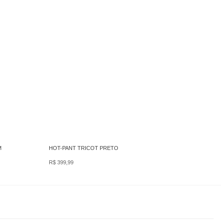
M
HOT-PANT TRICOT PRETO
TANK
59
R$
399,99
R$