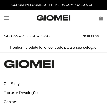
Skip
CUPOM WELCOME10 - PRIMEIRA COMPRA 10% OFF
to
content
Atributo "Cores" de produto
/
Water
FILTROS
Nenhum produto foi encontrado para a sua seleção.
Our Story
Trocas e Devoluções
Contact